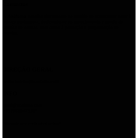
Contactos
A
Azáfama
trabalha diariamente no sentido de acrescentar valor à
música portuguesa, dedicando-se ao agenciamento e gestão de
carreira de artistas, bem como à produção e programação de
eventos.
DIREÇÃO GERAL
pedro.valente@azafama.com
INFO
geral@azafama.com
+351968047538*
*Chamada para a rede móvel nacional