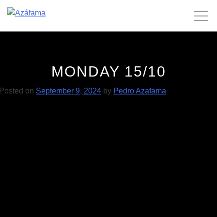
Skip
to
content
MONDAY 15/10
Posted on
September 9, 2024
by
Pedro Azafama
POST
MALVA 14/09
MALVA 19/10
NAVIGATION