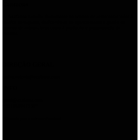
Contactos
A
Azáfama
trabalha diariamente no sentido de acrescentar valor à
música portuguesa, dedicando-se ao agenciamento e gestão de
carreira de artistas, bem como à produção e programação de
eventos.
DIREÇÃO GERAL
pedro.valente@azafama.com
INFO
geral@azafama.com
+351968047538*
*Chamada para a rede móvel nacional