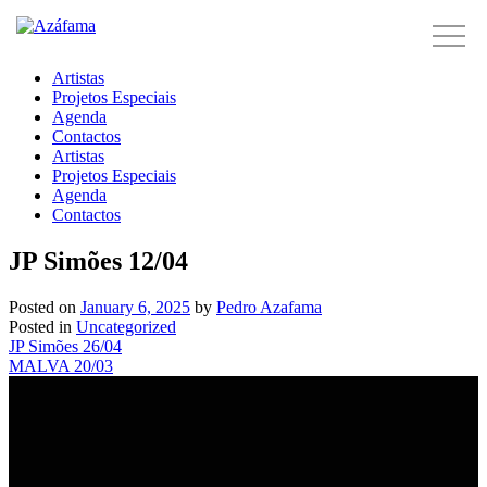
Skip
to
Primary Menu
Azáfama
A Azáfama é uma empresa sediada em Lisboa que se dedica ao
content
agenciamento/booking e management de uma base diversificada de
Artistas
artistas.
Projetos Especiais
Agenda
Contactos
Artistas
Projetos Especiais
Agenda
Contactos
JP Simões 12/04
Posted on
January 6, 2025
by
Pedro Azafama
Posted in
Uncategorized
Post
JP Simões 26/04
MALVA 20/03
navigation