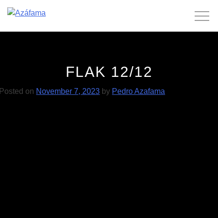
Skip
to
content
FLAK 12/12
Posted on
November 7, 2023
by
Pedro Azafama
POST
Rui Reininho 01/12
Luís Severo 24/02
NAVIGATION