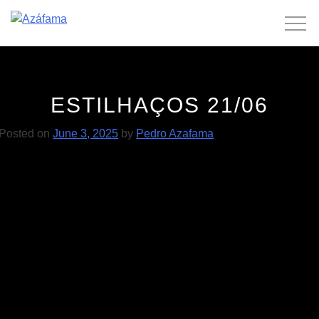
Skip
to
content
ESTILHAÇOS 21/06
Posted on
June 3, 2025
by
Pedro Azafama
POST
MALVA 05/06
Luís Severo 12/07
NAVIGATION