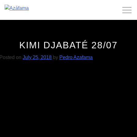
Skip
to
content
KIMI DJABATÉ 28/07
Posted on
July 25, 2018
by
Pedro Azafama
POST
Suave 27/07
MONDAY 10/08
NAVIGATION