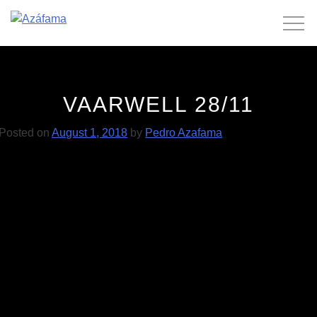
Skip
to
content
VAARWELL 28/11
Posted on
August 1, 2018
by
Pedro Azafama
POST
Vaarwell 27/09
Golden Slumbers 02/11
NAVIGATION