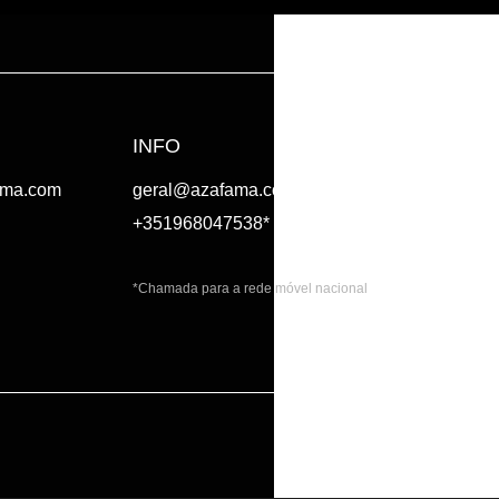
INFO
ama.com
geral@azafama.com
+351968047538*
*Chamada para a rede móvel nacional