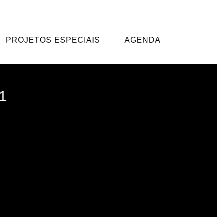
ma base diversificada de artistas.
PROJETOS ESPECIAIS
AGENDA
1
Cachupa Psicadélica 29/09