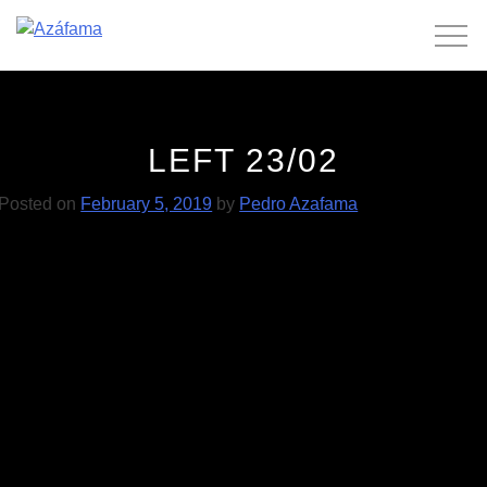
Skip
to
content
LEFT 23/02
Posted on
February 5, 2019
by
Pedro Azafama
POST
JP Simões 15/02
Beautify Junkyards 24/05
NAVIGATION