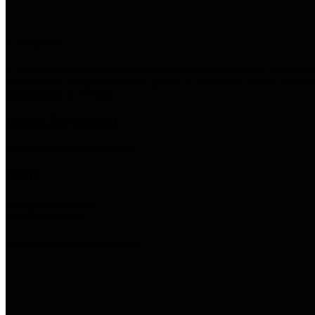
Contactos
A
Azáfama
trabalha diariamente no sentido de acrescentar valor à m
dedicando-se ao agenciamento e gestão de carreira de artistas, bem c
programação de eventos.
DIREÇÃO GERAL
pedro.valente@azafama.com
INFO
geral@azafama.com
+351968047538*
*Chamada para a rede móvel nacional