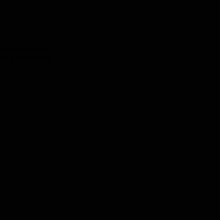
úsica portuguesa,
omo à produção e