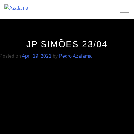
Skip
to
content
JP SIMÕES 23/04
Posted on
April 19, 2021
by
Pedro Azafama
POST
Flak 24/04
JP Simões 12/06
NAVIGATION