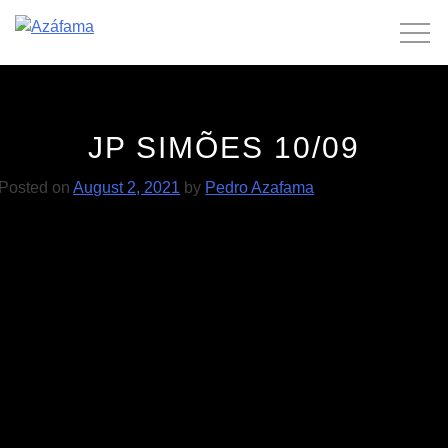
Skip
to
content
JP SIMÕES 10/09
Posted on
August 2, 2021
by
Pedro Azafama
POST
JP Simões | Bloom 23/10
JP Simões 14/08
NAVIGATION