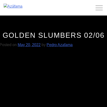
Skip
to
content
GOLDEN SLUMBERS 02/06
Posted on
May 20, 2022
by
Pedro Azafama
POST
Golden Slumbers 02/06
Acácia Maior 03/07
NAVIGATION