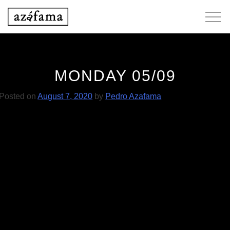
Skip
to
content
MONDAY 05/09
Posted on
August 7, 2020
by
Pedro Azafama
POST
JP Simões 26/08
Pedro de Tróia 27/09
NAVIGATION