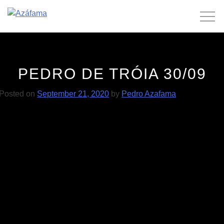
Skip
to
content
PEDRO DE TRÓIA 30/09
Posted on
September 21, 2020
by
Pedro Azafama
POST
Monday 04/09
RAY 27/09
NAVIGATION