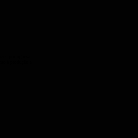
úsica portuguesa,
omo à produção e