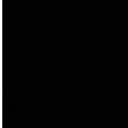
Contactos
A
Azáfama
trabalha diariamente no sentido de acrescentar valor à m
dedicando-se ao agenciamento e gestão de carreira de artistas, bem c
programação de eventos.
DIREÇÃO GERAL
pedro.valente@azafama.com
INFO
geral@azafama.com
+351968047538*
*Chamada para a rede móvel nacional