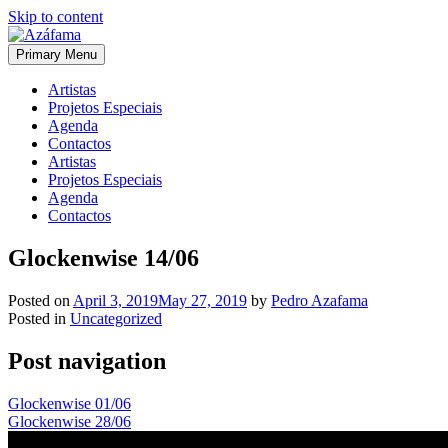
Skip to content
Primary Menu
Azáfama
A Azáfama é uma empresa sediada em Lisboa que se dedica ao agenci
Artistas
Projetos Especiais
Agenda
Contactos
Artistas
Projetos Especiais
Agenda
Contactos
Glockenwise 14/06
Posted on
April 3, 2019
May 27, 2019
by
Pedro Azafama
Posted in
Uncategorized
Post navigation
Glockenwise 01/06
Glockenwise 28/06