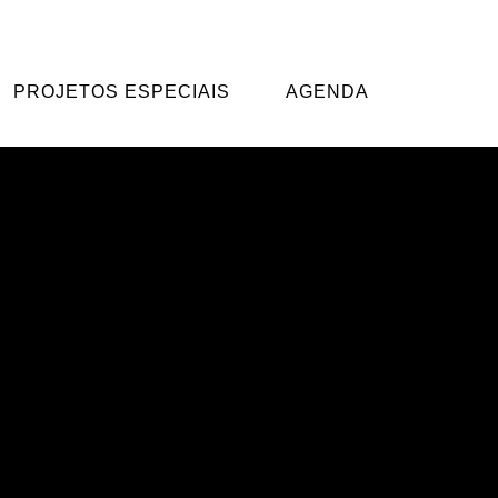
ma base diversificada de artistas.
PROJETOS ESPECIAIS
AGENDA
Golden Slumbers 07/03