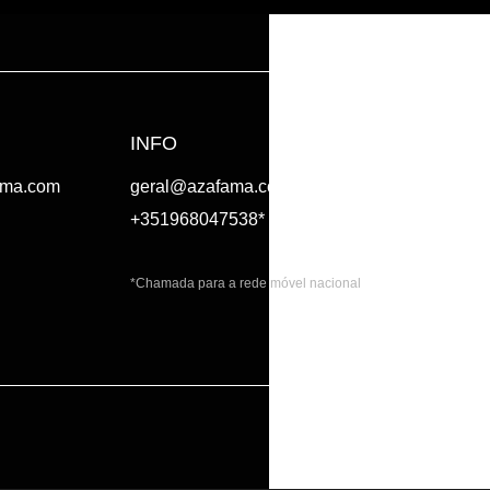
INFO
ama.com
geral@azafama.com
+351968047538*
*Chamada para a rede móvel nacional