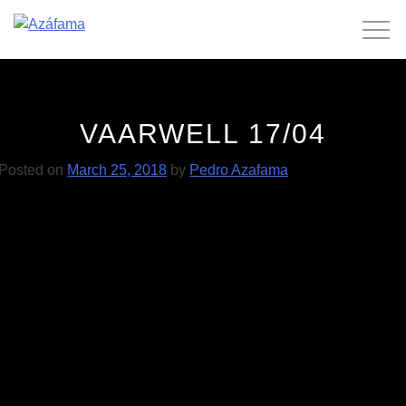
Skip
to
content
VAARWELL 17/04
Posted on
March 25, 2018
by
Pedro Azafama
POST
Suave 26/05
Vaarwell 18/04
NAVIGATION