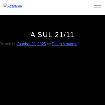
Skip
to
content
A SUL 21/11
Posted on
October 28, 2025
by
Pedro Azafama
POST
A Sul 14/11
Estilhaços 28/11
NAVIGATION